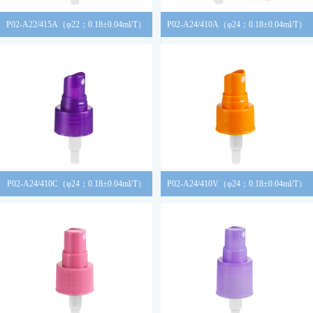
P02-A22/415A（φ22；0.18±0.04ml/T）
P02-A24/410A（φ24；0.18±0.04ml/T）
P02-A24/410C（φ24；0.18±0.04ml/T）
P02-A24/410V（φ24；0.18±0.04ml/T）