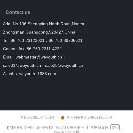
Contact us
Add: No.106,Shengping North Road,Nantou,
Zhongshan,
Guangdong,528427,China.
Tel: 86-760-23123001；86-760-89736621
Contact fax: 86-760-2311-4222
Email: webmaster@weyouth.cn；
sale01@weyouth.cn；
sale25@weyouth.cn
Alibaba:
weyouth. 1688.com
粤ICP备2026074254号
粤公网安备44200002442551号
本网站支持
IPv6
本网站由阿里云提供云计算及安全服务
Powered by 万网