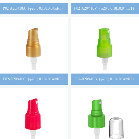
P02-A20/410A（φ20；0.18±0.04ml/T）
P02-A20/410V（φ20；0.18±0.04ml/T）
P02-A20/410C（φ20；0.18±0.04ml/T）
P02-B20/410B（φ20；0.18±0.04ml/T）