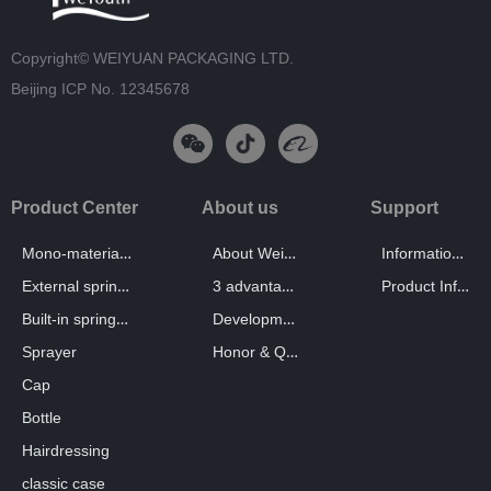
Copyright©
WEIYUAN PACKAGING LTD.
Beijing ICP No. 12345678
Product Center
About us
Support
Mono-material pump
About Weiyuan
Information catalog
External spring pump
3 advantages
Product Information
Built-in spring pump
Development History
Honor & Qualification
Sprayer
Cap
Bottle
Hairdressing
classic case