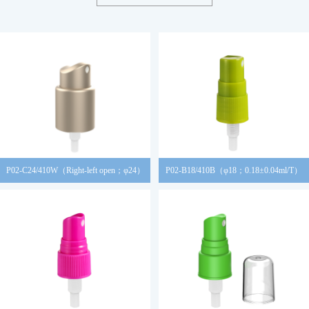
P02-C24/410W（Right-left open；φ24）
P02-B18/410B（φ18；0.18±0.04ml/T）