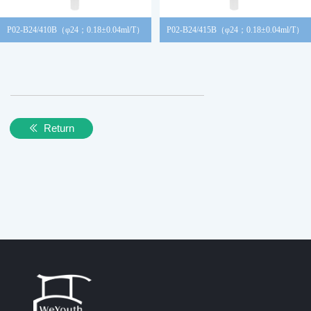
P02-B24/410B（φ24；0.18±0.04ml/T）
P02-B24/415B（φ24；0.18±0.04ml/T）
Return
ꅃ